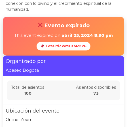
conexión con lo divino y el crecimiento espiritual de la
humanidad.
Evento expirado
This event expired on
abril 25, 2024 8:30 pm
Total tickets sold: 26
Organizado por:
Adasec Bogotá
Total de asientos
Asientos disponibles
100
73
Ubicación del evento
Online, Zoom