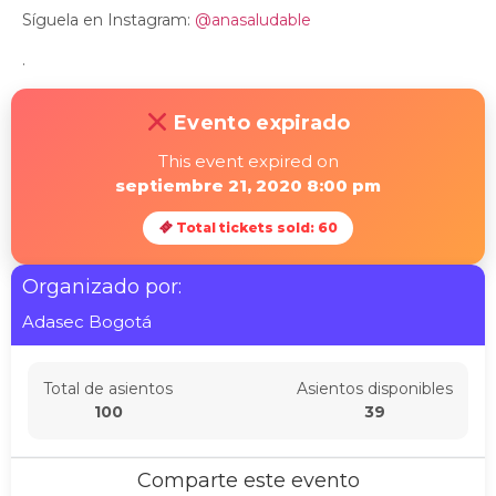
Síguela en Instagram:
@anasaludable
.
Evento expirado
This event expired on
septiembre 21, 2020 8:00 pm
Total tickets sold: 60
Organizado por:
Adasec Bogotá
Total de asientos
Asientos disponibles
100
39
Comparte este evento