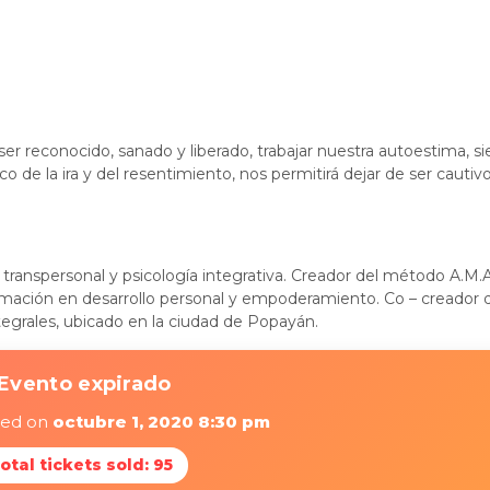
ser reconocido, sanado y liberado, trabajar nuestra autoestima, 
 de la ira y del resentimiento, nos permitirá dejar de ser cautivo
a transpersonal y psicología integrativa. Creador del método A.M.
ormación en desarrollo personal y empoderamiento. Co – creador 
ntegrales, ubicado en la ciudad de Popayán.
Evento expirado
ired on
octubre 1, 2020 8:30 pm
otal tickets sold: 95