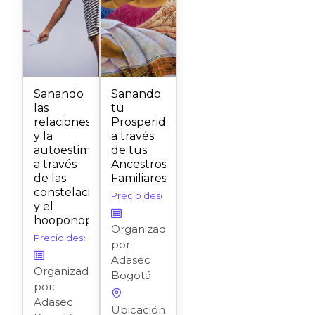
Sanando
Sanando
las
tu
relaciones
Prosperidad
y la
a través
autoestima
de tus
a través
Ancestros
de las
Familiares
constelaciones
Precio desde:
$
25,00
y el
hooponopono
Organizado
Precio desde:
$
25,00
por:
Adasec
Organizado
Bogotá
por:
Adasec
Ubicación: